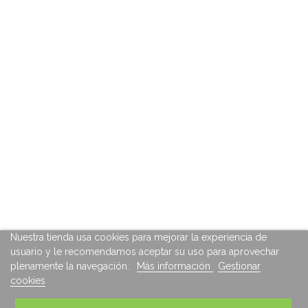
Nuestra tienda usa cookies para mejorar la experiencia de
usuario y le recomendamos aceptar su uso para aprovechar
plenamente la navegación.
Más información
Gestionar
cookies